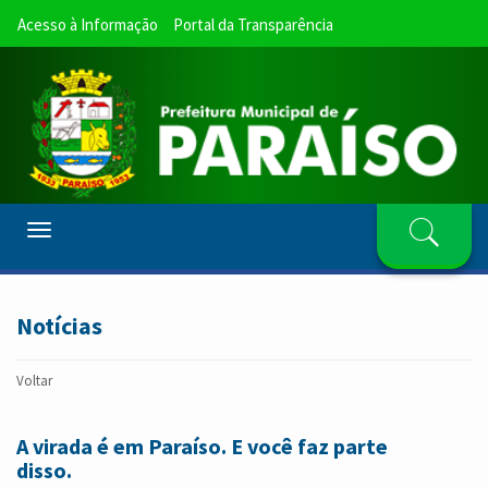
Acesso à Informação
Portal da Transparência
Toggle
navigation
Notícias
Voltar
A virada é em Paraíso. E você faz parte
disso.