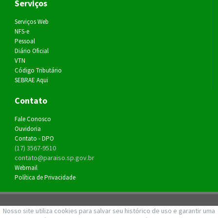
Serviços
Serviços Web
NFS-e
Pessoal
Diário Oficial
VTN
Código Tributário
SEBRAE Aqui
Contato
Fale Conosco
Ouvidoria
Contato - DPO
(17) 3567-9510
contato@paraiso.sp.gov.br
Webmail
Política de Privacidade
Rua do Café, 649 - Paraíso - SP - Expediente das 8h às 11h e das 12h30
Nosso site utiliza cookies para salvar seu histórico de uso e garantir uma