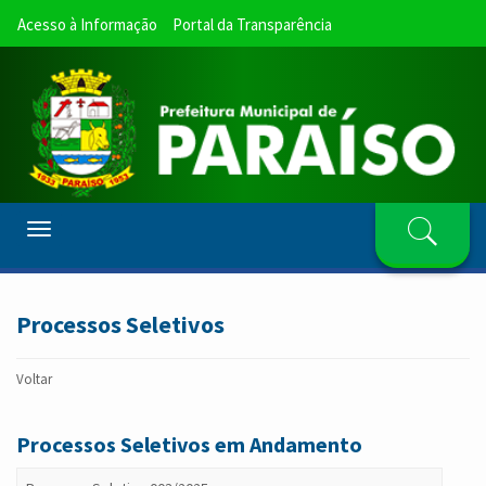
Acesso à Informação
Portal da Transparência
Toggle
navigation
Processos Seletivos
Voltar
Processos Seletivos em Andamento