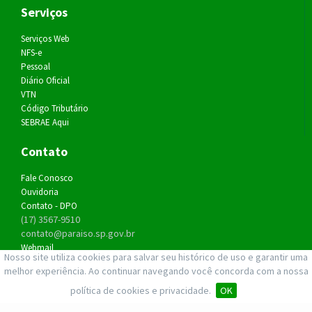
Serviços
Serviços Web
NFS-e
Pessoal
Diário Oficial
VTN
Código Tributário
SEBRAE Aqui
Contato
Fale Conosco
Ouvidoria
Contato - DPO
(17) 3567-9510
contato@paraiso.sp.gov.br
Webmail
Nosso site utiliza cookies para salvar seu histórico de uso e garantir uma
Política de Privacidade
melhor experiência. Ao continuar navegando você concorda com a nossa
política de cookies e privacidade.
OK
Rua do Café, 649 - Paraíso - SP - Expediente das 8h às 11h e das 12h30