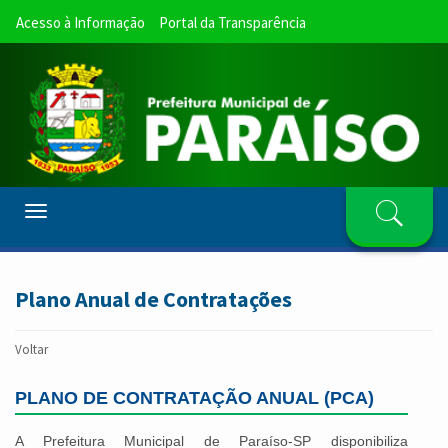
Acesso à Informação
Portal da Transparência
Toggle
navigation
Plano Anual de Contratações
Voltar
PLANO DE CONTRATAÇÃO ANUAL (PCA)
A Prefeitura Municipal de Paraíso-SP disponibiliza