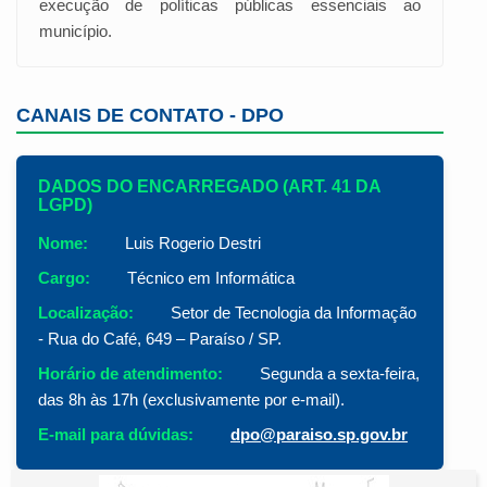
execução de políticas públicas essenciais ao
município.
CANAIS DE CONTATO - DPO
DADOS DO ENCARREGADO (ART. 41 DA
LGPD)
Nome:
Luis Rogerio Destri
Cargo:
Técnico em Informática
Localização:
Setor de Tecnologia da Informação
- Rua do Café, 649 – Paraíso / SP.
Horário de atendimento:
Segunda a sexta-feira,
das 8h às 17h (exclusivamente por e-mail).
E-mail para dúvidas:
dpo@paraiso.sp.gov.br