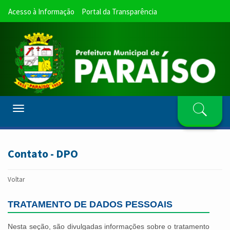
Acesso à Informação
Portal da Transparência
Toggle
navigation
Contato - DPO
Voltar
TRATAMENTO DE DADOS PESSOAIS
Nesta seção, são divulgadas informações sobre o tratamento